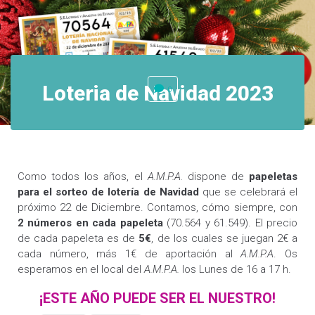
Loteria de Navidad 2023
0
Como todos los años, el
A.M.P.A.
dispone de
papeletas
para el sorteo de lotería de Navidad
que se celebrará el
próximo 22 de Diciembre. Contamos, cómo siempre, con
2 números en cada papeleta
(70.564 y 61.549). El precio
de cada papeleta es de
5€
, de los cuales se juegan 2€ a
cada número, más 1€ de aportación al
A.M.P.A
. Os
esperamos en el local del
A.M.P.A.
los Lunes de 16 a 17 h.
¡ESTE AÑO PUEDE SER EL NUESTRO!