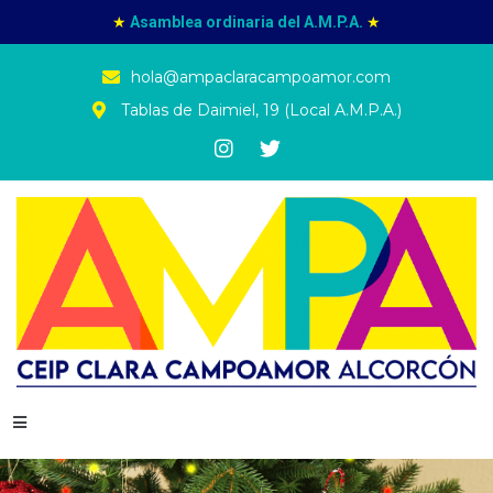
★
Asamblea ordinaria del A.M.P.A.
★
hola@ampaclaracampoamor.com
Tablas de Daimiel, 19 (Local A.M.P.A.)