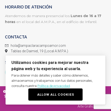
HORARIO DE ATENCIÓN
Atendemos de manera presencial los
Lunes de 16 a 17
horas
en el local del A.M.P.A., en el edificio de Infantil.
CONTACTA
hola@ampaclaracampoamor.com
Tablas de Daimiel, 19 (Local A.M.P.A.)
SÍGUENOS
Utilizamos cookies para mejorar nuestra
página web y tu experiencia al usarla.
Para obtener más detalles y saber cómo obtenemos,
almacenamos y trabajamos con tus datos personales,
consulta nuestra
Política de privacidad
.
AVISO LEGAL
POLÍTICA DE PRIVACIDAD
POLÍTICA DE COOKIES
ALLOW ALL COOKIES
PREGUNTAS FRECUENTES
CONTACTA
Arte Gráfico
© 2022