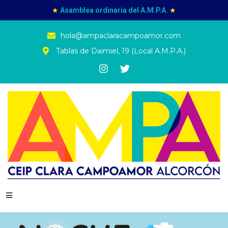
★
Asamblea ordinaria del A.M.P.A.
★
hola@ampaclaracampoamor.com
Tablas de Daimiel, 19 (Local A.M.P.A.)