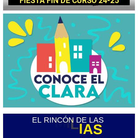
FIESTA FIN DE CURSO 24-25
EL
RINCÓN
DE
LAS
L
I
A
F
M
I