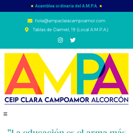
★
Asamblea ordinaria del A.M.P.A.
★
hola@ampaclaracampoamor.com
Tablas de Daimiel, 19 (Local A.M.P.A.)
"La educación es el arma más