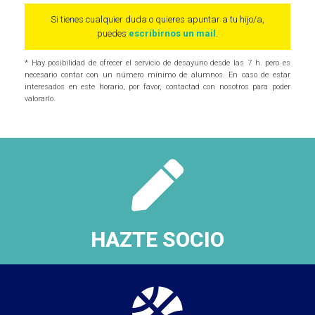
Si tienes cualquier duda o quieres apuntar a tu hijo/a,
puedes
escribirnos un mail
.
* Hay posibilidad de ofrecer el servicio de desayuno desde las 7 h. pero es
necesario contar con un número mínimo de alumnos. En caso de estar
interesados en este horario, por favor, contactad con nosotros para poder
valorarlo.
HAZTE SOCIO