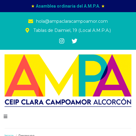
★
Asamblea ordinaria del A.M.P.A.
★
hola@ampaclaracampoamor.com
Tablas de Daimiel, 19 (Local A.M.P.A.)
Inicio
/
Desayuno