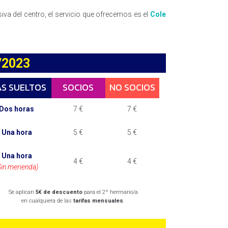
siva del centro, el servicio que ofrecemos es el
Cole
/2023
AS SUELTOS
SOCIOS
NO SOCIOS
Dos horas
7 €
7 €
Una hora
5 €
5 €
Una hora
4 €
4 €
Sin merienda)
Se aplican
5€ de descuento
para el 2º hermano/a
en cualquiera de las
tarifas mensuales
.