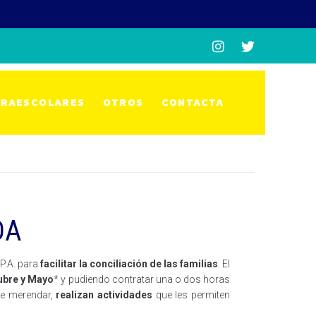
RAESCOLARES
OTROS
CONTACTA
DA
P.A. para
facilitar la conciliación de las familias
. El
ubre y Mayo
* y pudiendo contratar una o dos horas
de merendar,
realizan actividades
que les permiten