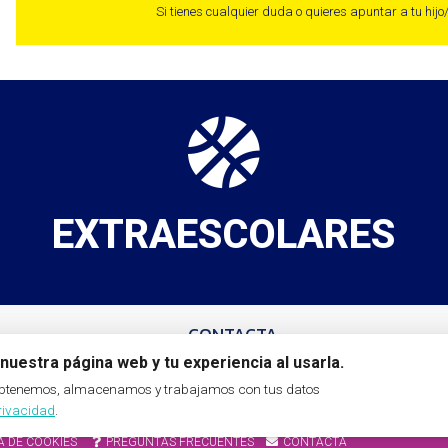
Si tienes cualquier duda o quieres apuntar a tu hij
EXTRAESCOLARES
CONTACTA
 17 horas
en el
hola@ampaclaracampoamor.com
nuestra página web y tu experiencia al usarla.
Tablas de Daimiel, 19 (Local A.M.P.A.)
 obtenemos, almacenamos y trabajamos con tus datos
privacidad
.
A DE COOKIES
PREGUNTAS FRECUENTES
CONTACTA