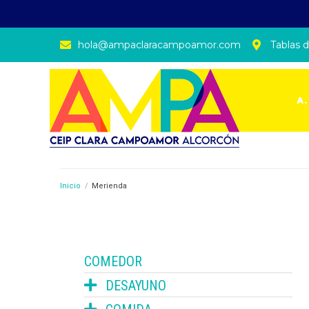
hola@ampaclaracampoamor.com
Tablas d
A.
Inicio
/
Merienda
COMEDOR
DESAYUNO