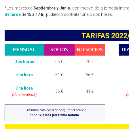
*Los meses de
Septiembre y Junio
, con motivo de la jornada inten
de tarde
de
15 a 17 h.
, pudiendo contratar una o dos horas.
TARIFAS 2022
MENSUAL
SOCIOS
NO SOCIOS
DÍ
Dos horas
65 €
70 €
Una hora
51
€
56
€
Una hora
36
€
41 €
(Sin merienda)
(
El mínimo para poder de asegurar el servicio
es de
12 niños por tramo horario
.