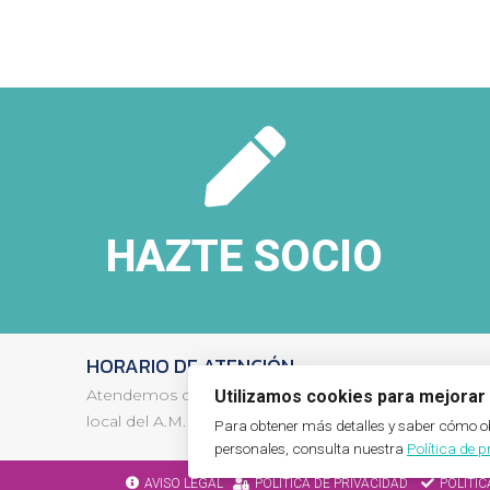
HAZTE SOCIO
HORARIO DE ATENCIÓN
Atendemos de manera presencial los
Lunes de 16 a
Utilizamos cookies para mejorar 
local del A.M.P.A., en el edificio de Infantil.
Para obtener más detalles y saber cómo
personales, consulta nuestra
Política de 
AVISO LEGAL
POLÍTICA DE PRIVACIDAD
POLÍTIC