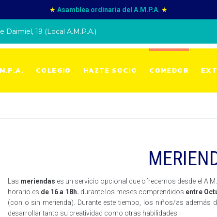
★
Asamblea ordinaria del A.M.P.A.
★
e Daimiel, 19 (Local A.M.P.A.)
M.P.A.
COLEGIO
HAZTE SOCIO
COMEDOR
EXT
MERIEN
Las
meriendas
es un servicio opcional que ofrecemos desde el A.M.
horario es
de 16 a 18h.
durante los meses comprendidos
entre Oct
(con o sin merienda). Durante este tiempo, los niños/as además 
desarrollar tanto su creatividad como otras habilidades.