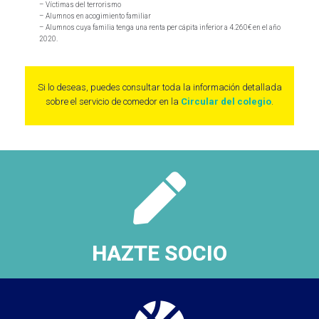
– Víctimas del terrorismo
– Alumnos en acogimiento familiar
– Alumnos cuya familia tenga una renta per cápita inferior a 4.260€ en el año
2020.
Si lo deseas, puedes consultar toda la información detallada
sobre el servicio de comedor en la
Circular del colegio
.
HAZTE SOCIO