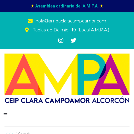
★
Asamblea ordinaria del A.M.P.A.
★
hola@ampaclaracampoamor.com
Tablas de Daimiel, 19 (Local A.M.P.A.)
Inicio
/
Comida