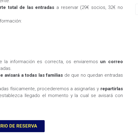
ente:
rte total de las entradas
a reservar (29€ socios, 32€ no
nformación:
ue la información es correcta, os enviaremos
un correo
radas.
se avisará a todas las familias
de que no quedan entradas
radas físicamente, procederemos a asignarlas y
repartirlas
stablezca llegado el momento y la cual se avisará con
RIO DE RESERVA