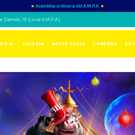
★
Asamblea ordinaria del A.M.P.A.
★
e Daimiel, 19 (Local A.M.P.A.)
M.P.A.
COLEGIO
HAZTE SOCIO
COMEDOR
EXT