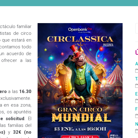
ctáculo familiar
istas de circo
o que estará en
 contamos todo
un acuerdo de
ofrecer a las
A
T
ero
a las
16.30
E
clusivamente.
a en esa zona,
F
os, os apuntéis
e solicitud
. El
N
las familias del
os)
y
32€ (no