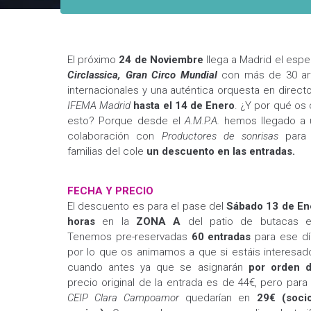
El próximo
24 de Noviembre
llega a Madrid el espe
Circlassica, Gran Circo Mundial
con más de 30 art
internacionales y una auténtica orquesta en direct
IFEMA Madrid
hasta el 14 de Enero
. ¿Y por qué os
esto? Porque desde el
A.M.P.A.
hemos llegado a 
colaboración con
Productores de sonrisas
para 
familias del cole
un descuento en las entradas.
FECHA Y PRECIO
El descuento es para el pase del
Sábado 13 de En
horas
en la
ZONA A
del patio de butacas ex
Tenemos pre-reservadas
60 entradas
para ese dí
por lo que os animamos a que si estáis interesad
cuando antes ya que se asignarán
por orden d
precio original de la entrada es de 44€, pero para 
CEIP Clara Campoamor
quedarían en
29€ (soci