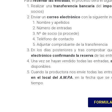
Para
reservar las entradas
, el proceso será el sigui
Realizar una
transferencia bancaria
del
impo
socios)
Enviar un
correo electrónico
con la siguiente i
Nombre y apellidos
Número de entradas
Nº de socio (si procede)
Teléfono de contacto
Adjuntar comprobante de la transferencia
En los días posteriores y tras comprobar q
electrónico confirmando la reserva
de las ent
Una vez se hayan vendido todas las entradas,
disponibles.
Cuando la productora nos envíe todas las ent
en el local del
A.M.P.A.
en la fecha que se e
tiempo.
FORMULA