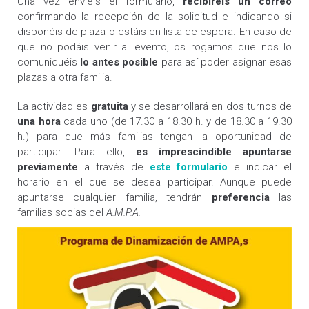
Una vez enviéis el formulario,
recibiréis un correo
confirmando la recepción de la solicitud e indicando si
disponéis de plaza o estáis en lista de espera. En caso de
que no podáis venir al evento, os rogamos que nos lo
comuniquéis
lo antes posible
para así poder asignar esas
plazas a otra familia.
La actividad es
gratuita
y se desarrollará en dos turnos de
una hora
cada uno (de 17.30 a 18.30 h. y de 18.30 a 19.30
h.) para que más familias tengan la oportunidad de
participar. Para ello,
es imprescindible apuntarse
previamente
a través de
este formulario
e indicar el
horario en el que se desea participar. Aunque puede
apuntarse cualquier familia, tendrán
preferencia
las
familias socias del
A.M.P.A.