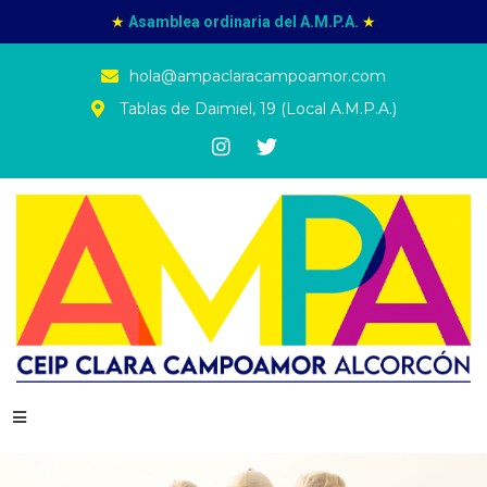
★
Asamblea ordinaria del A.M.P.A.
★
hola@ampaclaracampoamor.com
Tablas de Daimiel, 19 (Local A.M.P.A.)