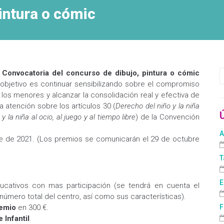
pintura o cómic
I Convocatoria del concurso de dibujo, pintura o cómic
 objetivo es continuar sensibilizando sobre el compromiso
los menores y alcanzar la consolidación real y efectiva de
a atención sobre los artículos 30 (
Derecho del niño y la niña
y la niña al ocio, al juego y al tiempo libre
) de la Convención
A
e de 2021. (Los premios se comunicarán el 29 de octubre
T
E
cativos con mas participación (se tendrá en cuenta el
úmero total del centro, así como sus características).
emio
en 300 €.
F
 Infantil
.