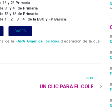
 1º y 2º Primaria
.
N
e 3º y 4º de Primaria
.
e 5º y 6º de Primaria
.
e 1º, 2º, 3º, 4º de la ESO y FP Básica
.
BASES
ina de la
FAPA Giner de los Ríos
(Federación de la que
S
S
E
NEXT
UN CLIC PARA EL COLE
E
D