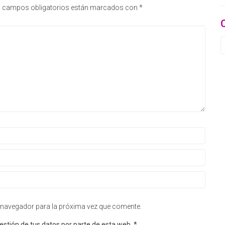
 campos obligatorios están marcados con
*
 navegador para la próxima vez que comente.
estión de tus datos por parte de esta web.
*