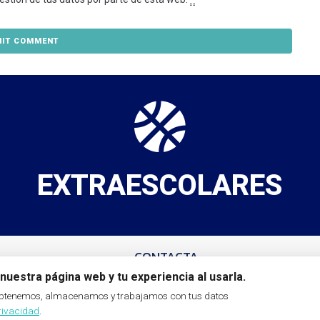
EXTRAESCOLARES
CONTACTA
 17 horas
en el
hola@ampaclaracampoamor.com
nuestra página web y tu experiencia al usarla.
Tablas de Daimiel, 19 (Local A.M.P.A.)
 obtenemos, almacenamos y trabajamos con tus datos
privacidad
.