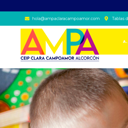
hola@ampaclaracampoamor.com
Tablas d
A.