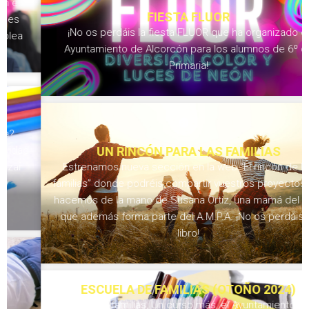
FIESTA FLUOR
¡No os perdáis la fiesta FLUOR que ha organizado el
Ayuntamiento de Alcorcón para los alumnos de 6º de
Primaria!
UN RINCÓN PARA LAS FAMILIAS
Estrenamos nueva sección en la web “El rincón de las
familias” donde podréis compartir vuestros proyectos y lo
hacemos de la mano de Susana Ortiz, una mamá del cole
que además forma parte del A.M.P.A. ¡No os perdáis su
libro!
ESCUELA DE FAMILIAS (OTOÑO 2024)
Queridas familias, Un curso más, el Ayuntamiento de