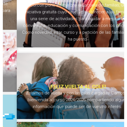
Alcorcón pone en marcha la Escuela de familias, una
iniciativa gratuita cuyo objetivo es ofrecer a las familias
una serie de actividades para ayudar a mejorar la
convivencia, educación y comunicación con los peques.
Como novedad, este curso y a petición de las familias, se
ha puesto
¡FELIZ VUELTA AL COLE!
¡Estamos de vuelta y con las pilas cargadas! Damos la
bienvenida al curso 2024/2025 compartiendo alguna
información que puede ser de vuestro interés.