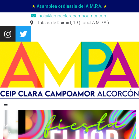
★
Asamblea ordinaria del A.M.P.A.
★
hola@ampaclaracampoamor.com
Tablas de Daimiel, 19 (Local A.M.P.A.)