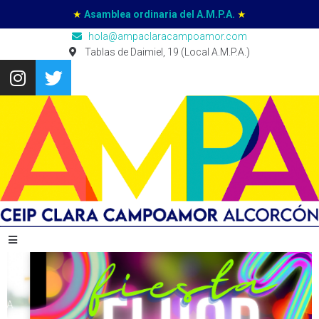
★
Asamblea ordinaria del A.M.P.A.
★
hola@ampaclaracampoamor.com
Tablas de Daimiel, 19 (Local A.M.P.A.)