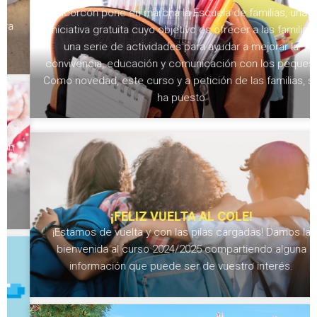
Alcorcón pone en marcha la Escuela de familias, una
iniciativa gratuita cuyo objetivo es ofrecer a las familias
una serie de actividades para ayudar a mejorar la
convivencia, educación y comunicación con los peques.
Como novedad, este curso y a petición de las familias, se
ha puesto
¡FELIZ VUELTA AL COLE!
¡Estamos de vuelta y con las pilas cargadas! Damos la
bienvenida al curso 2024/2025 compartiendo alguna
información que puede ser de vuestro interés.