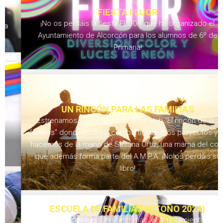
FIESTA FLUOR
¡No os perdáis la fiesta FLUOR que ha organizado el
Ayuntamiento de Alcorcón para los alumnos de 6º de
Primaria!
UN RINCÓN PARA LAS FAMILIAS
Estrenamos nueva sección en la web “El rincón de las
familias” donde podréis compartir vuestros proyectos y lo
hacemos de la mano de Susana Ortiz, una mamá del cole
que además forma parte del A.M.P.A. ¡No os perdáis su
libro!
ESCUELA DE FAMILIAS (OTOÑO 2024)
Queridas familias, Un curso más, el Ayuntamiento de