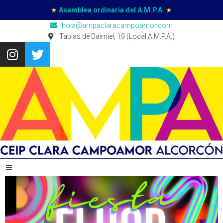
★
Asamblea ordinaria del A.M.P.A.
★
hola@ampaclaracampoamor.com
Tablas de Daimiel, 19 (Local A.M.P.A.)