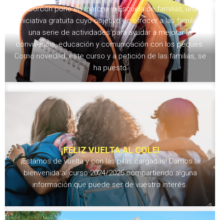
Alcorcón pone en marcha la Escuela de familias, una
iniciativa gratuita cuyo objetivo es ofrecer a las familias
una serie de actividades para ayudar a mejorar la
convivencia, educación y comunicación con los peques.
Como novedad, este curso y a petición de las familias, se
ha puesto
¡FELIZ VUELTA AL COLE!
¡Estamos de vuelta y con las pilas cargadas! Damos la
bienvenida al curso 2024/2025 compartiendo alguna
información que puede ser de vuestro interés.