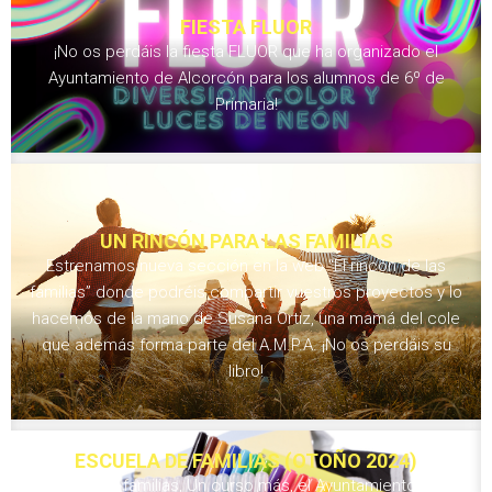
FIESTA FLUOR
¡No os perdáis la fiesta FLUOR que ha organizado el
Ayuntamiento de Alcorcón para los alumnos de 6º de
Primaria!
UN RINCÓN PARA LAS FAMILIAS
Estrenamos nueva sección en la web “El rincón de las
familias” donde podréis compartir vuestros proyectos y lo
hacemos de la mano de Susana Ortiz, una mamá del cole
que además forma parte del A.M.P.A. ¡No os perdáis su
libro!
ESCUELA DE FAMILIAS (OTOÑO 2024)
Queridas familias, Un curso más, el Ayuntamiento de