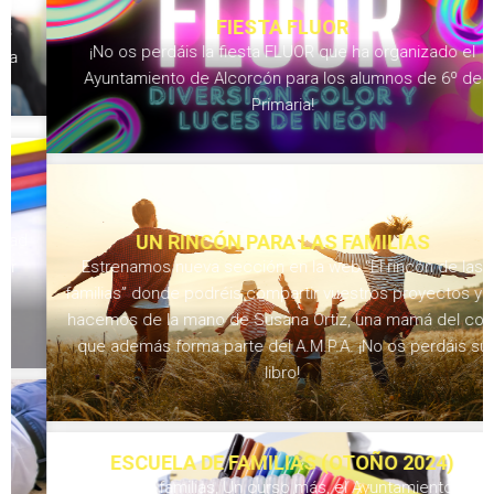
FIESTA FLUOR
¡No os perdáis la fiesta FLUOR que ha organizado el
Ayuntamiento de Alcorcón para los alumnos de 6º de
Primaria!
UN RINCÓN PARA LAS FAMILIAS
Estrenamos nueva sección en la web “El rincón de las
familias” donde podréis compartir vuestros proyectos y lo
hacemos de la mano de Susana Ortiz, una mamá del cole
que además forma parte del A.M.P.A. ¡No os perdáis su
libro!
ESCUELA DE FAMILIAS (OTOÑO 2024)
Queridas familias, Un curso más, el Ayuntamiento de