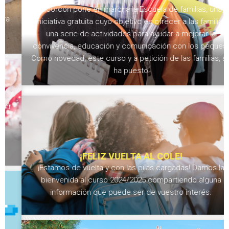
Alcorcón pone en marcha la Escuela de familias, una
iniciativa gratuita cuyo objetivo es ofrecer a las familias
una serie de actividades para ayudar a mejorar la
convivencia, educación y comunicación con los peques.
Como novedad, este curso y a petición de las familias, se
ha puesto
¡FELIZ VUELTA AL COLE!
¡Estamos de vuelta y con las pilas cargadas! Damos la
bienvenida al curso 2024/2025 compartiendo alguna
información que puede ser de vuestro interés.