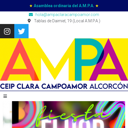
★
Asamblea ordinaria del A.M.P.A.
★
hola@ampaclaracampoamor.com
Tablas de Daimiel, 19 (Local A.M.P.A.)