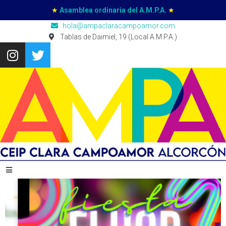
★
Asamblea ordinaria del A.M.P.A.
★
hola@ampaclaracampoamor.com
Tablas de Daimiel, 19 (Local A.M.P.A.)