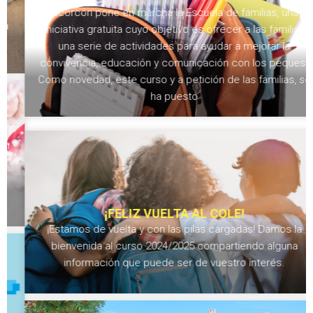
Alcorcón pone en marcha la Escuela de familias, una
iniciativa gratuita cuyo objetivo es ofrecer a las familias
una serie de actividades para ayudar a mejorar la
convivencia, educación y comunicación con los peques.
Como novedad, este curso y a petición de las familias, se
ha puesto
¡FELIZ VUELTA AL COLE!
¡Estamos de vuelta y con las pilas cargadas! Damos la
bienvenida al curso 2024/2025 compartiendo alguna
información que puede ser de vuestro interés.