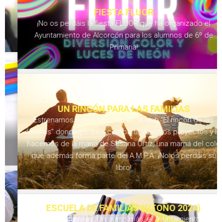
FIESTA FLUOR
¡No os perdáis la fiesta FLUOR que ha organizado el
Ayuntamiento de Alcorcón para los alumnos de 6º de
Primaria!
UN RINCÓN PARA LAS FAMILIAS
Estrenamos nueva sección en la web “El rincón de las
familias” donde podréis compartir vuestros proyectos y lo
hacemos de la mano de Susana Ortiz, una mamá del cole
que además forma parte del A.M.P.A. ¡No os perdáis su
libro!
ESCUELA DE FAMILIAS (OTOÑO 2024)
Queridas familias, Un curso más, el Ayuntamiento de