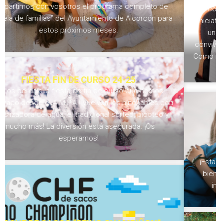
Alcorcón pone en marcha la Escuela de familias, una
iniciativa gratuita cuyo objetivo es ofrecer a las familias
una serie de actividades para ayudar a mejorar la
convivencia, educación y comunicación con los peques.
Como novedad, este curso y a petición de las familias, se
ha puesto
¡FELIZ VUELTA AL COLE!
¡Estamos de vuelta y con las pilas cargadas! Damos la
bienvenida al curso 2024/2025 compartiendo alguna
información que puede ser de vuestro interés.