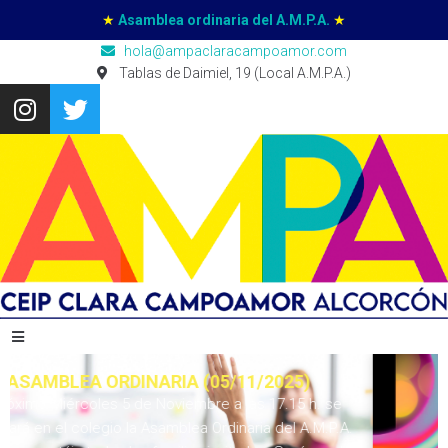
★
Asamblea ordinaria del A.M.P.A.
★
hola@ampaclaracampoamor.com
Tablas de Daimiel, 19 (Local A.M.P.A.)