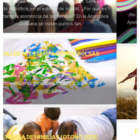
FIESTA FLUOR
¡No os perdáis la fiesta FLUOR que ha organizado el
Ayuntamiento de Alcorcón para los alumnos de 6º de
Primaria!
UN RINCÓN PARA LAS FAMILIAS
Estrenamos nueva sección en la web “El rincón de las
familias” donde podréis compartir vuestros proyectos y lo
hacemos de la mano de Susana Ortiz, una mamá del cole
que además forma parte del A.M.P.A. ¡No os perdáis su
libro!
ESCUELA DE FAMILIAS (OTOÑO 2024)
Queridas familias, Un curso más, el Ayuntamiento de