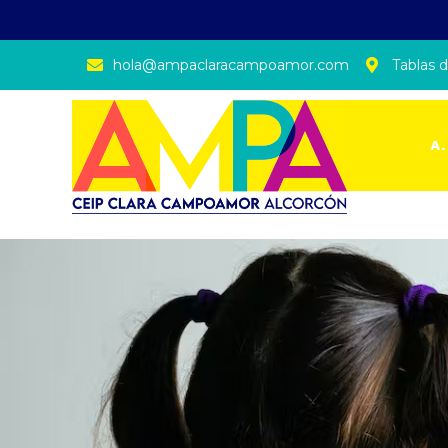
hola@ampaclaracampoamor.com
Tablas d
A.