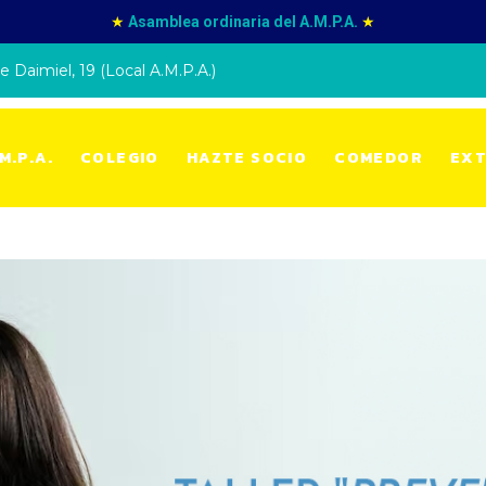
★
Asamblea ordinaria del A.M.P.A.
★
e Daimiel, 19 (Local A.M.P.A.)
M.P.A.
COLEGIO
HAZTE SOCIO
COMEDOR
EXT