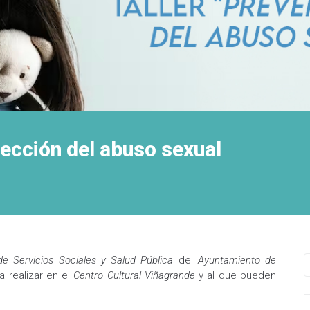
tección del abuso sexual
de Servicios Soci­ales y Salud Pública
del
Ayuntamiento de
 realizar en el
Centro Cultural Viñagrande
y al que pueden