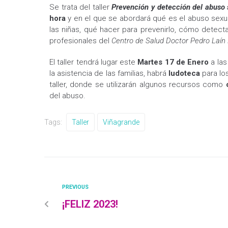
Se trata del taller
Prevención y detección del abuso s
hora
y en el que se ab­ordará qué es el abu­so sexual
las niñas, qué hacer para pre­venirlo, cómo detect
profesionales del
Centro de Salud Doc­tor Pedro Laín E
El taller tendrá lugar este
Martes 17 de Enero
a la
la asistencia de las familias, habrá
ludoteca
para lo
taller, donde se utilizarán algunos recursos como
del abuso.
Tags:
Taller
Viñagrande
PREVIOUS
¡FELIZ 2023!