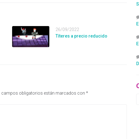
S
E
26/09/2022
Títeres a precio reducido
E
D
 campos obligatorios están marcados con
*