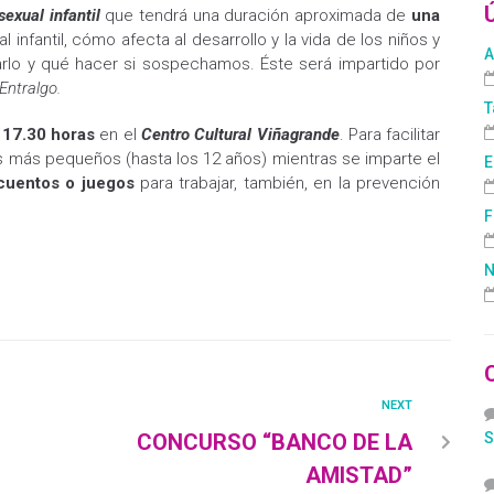
exual infantil
que tendrá una duración aproximada de
una
 infantil, cómo afecta al desar­rollo y la vida de los niños y
A
­arlo y qué hacer si sospechamos. Éste será impartido por
ntra­lgo.
T
s
17.30 horas
en el
Centro Cultural Viñagrande
. Para facilitar
s más pequeños (hasta los 12 años) mientras se imparte el
E
cuentos o juegos
para trabajar, también, en la prevención
F
N
NEXT
CONCURSO “BANCO DE LA
S
AMISTAD”