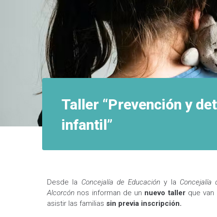
Taller “Prevención y de
infantil”
Desde la
Concejalía de Edu­cación
y la
Concejal­ía 
Alcorcón
nos informan de un
nuevo taller
que van a
asistir las familias
sin previa inscripción.