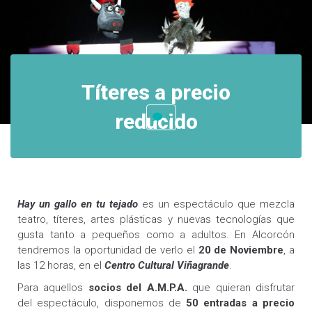
Títeres a precio
reducido
0
Hay un gallo en tu tejado
es un espectáculo que mezcla
teatro, títeres, artes plásticas y nuevas tecnologías que
gusta tanto a pequeños como a adultos. En Alcorcón
tendremos la oportunidad de verlo el
20 de Noviembre
, a
las 12 horas, en el
Centro Cultural Viñagrande
.
Para aquellos
socios del A.M.P.A.
que quieran disfrutar
del espectáculo, disponemos de
50 entradas a precio