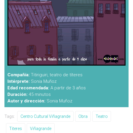
Compañía:
Titiriguiri, teatro de títeres
Intérprete:
Sonia Muñoz
Edad recomendada:
A partir de 3 años
Duración:
45 minutos
Autor y dirección:
Sonia Muñoz
Tags:
Centro Cultural Viñagrande
Obra
Teatro
Titeres
Viñagrande