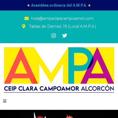
★
Asamblea ordinaria del A.M.P.A.
★
hola@ampaclaracampoamor.com
Tablas de Daimiel, 19 (Local A.M.P.A.)