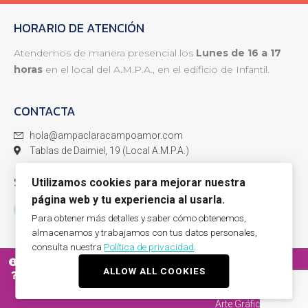
HORARIO DE ATENCIÓN
Atendemos de manera presencial los
Lunes de 16 a 17
horas
en el local del A.M.P.A., en el edificio de Infantil.
CONTACTA
hola@ampaclaracampoamor.com
Tablas de Daimiel, 19 (Local A.M.P.A.)
SÍGUENOS
Utilizamos cookies para mejorar nuestra
página web y tu experiencia al usarla.
Para obtener más detalles y saber cómo obtenemos,
almacenamos y trabajamos con tus datos personales,
consulta nuestra
Política de privacidad
.
AVISO LEGAL
POLÍTICA DE PRIVACIDAD
POLÍTICA DE COOKIES
ALLOW ALL COOKIES
PREGUNTAS FRECUENTES
CONTACTA
Arte Gráfico
© 2022