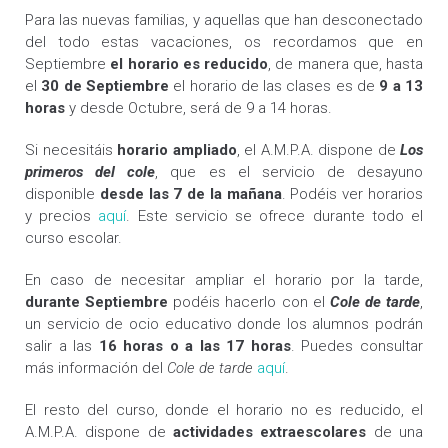
Para las nuevas familias, y aquellas que han desconectado
del todo estas vacaciones, os recordamos que en
Septiembre
el horario es reducido
, de manera que, hasta
el
30 de Septiembre
el horario de las clases es de
9 a 13
horas
y desde Octubre, será de 9 a 14 horas.
Si necesitáis
horario ampliado
, el A.M.P.A. dispone de
Los
primeros del cole
, que es el servicio de desayuno
disponible
desde las 7 de la mañana
. Podéis ver horarios
y precios
aquí
. Este servicio se ofrece durante todo el
curso escolar.
En caso de necesitar ampliar el horario por la tarde,
durante Septiembre
podéis hacerlo con el
Cole de tarde
,
un servicio de ocio educativo donde los alumnos podrán
salir a las
16 horas o a las 17 horas
. Puedes consultar
más información del
Cole de tarde
aquí
.
El resto del curso, donde el horario no es reducido, el
A.M.P.A. dispone de
actividades extraescolares
de una