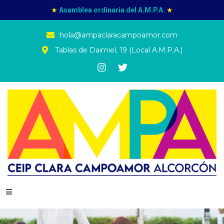
★
Asamblea ordinaria del A.M.P.A.
★
hola@ampaclaracampoamor.com
Tablas de Daimiel, 19 (Local A.M.P.A.)