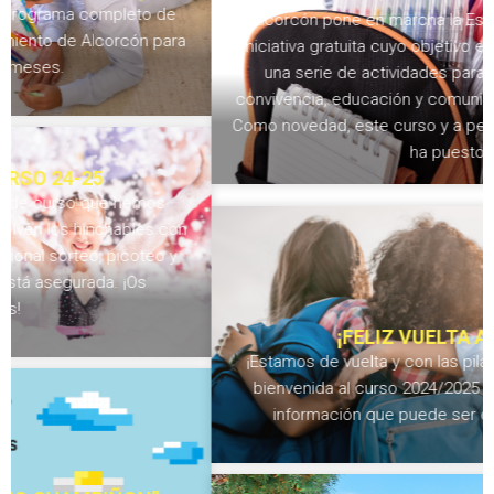
Alcorcón pone en marcha la Escuela de familias, una
iniciativa gratuita cuyo objetivo es ofrecer a las familias
una serie de actividades para ayudar a mejorar la
convivencia, educación y comunicación con los peques.
Como novedad, este curso y a petición de las familias, se
ha puesto
¡FELIZ VUELTA AL COLE!
¡Estamos de vuelta y con las pilas cargadas! Damos la
bienvenida al curso 2024/2025 compartiendo alguna
información que puede ser de vuestro interés.