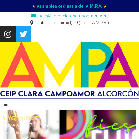
★
Asamblea ordinaria del A.M.P.A.
★
hola@ampaclaracampoamor.com
Tablas de Daimiel, 19 (Local A.M.P.A.)