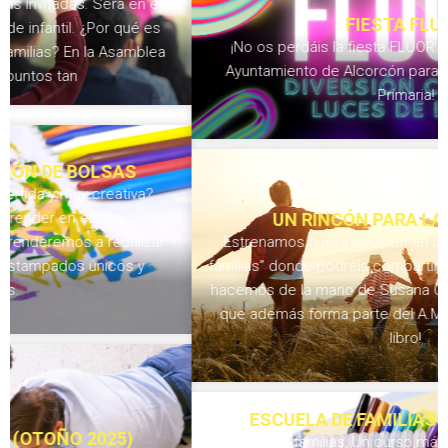
FIESTA FLUOR
¡No os perdáis la fiesta FLUOR que ha organizado el
Ayuntamiento de Alcorcón para los alumnos de 6º de
Primaria!
UN RINCÓN PARA LAS FAMILIAS
Estrenamos nueva sección en la web “El rincón de las
familias” donde podréis compartir vuestros proyectos y lo
hacemos de la mano de Susana Ortiz, una mamá del cole
que además forma parte del A.M.P.A. ¡No os perdáis su
libro!
ESCUELA DE FAMILIAS (OTOÑO 2024)
Queridas familias, Un curso más, el Ayuntamiento de