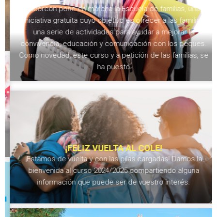
Alcorcón pone en marcha la Escuela de familias, una
iniciativa gratuita cuyo objetivo es ofrecer a las familias
una serie de actividades para ayudar a mejorar la
convivencia, educación y comunicación con los peques.
Como novedad, este curso y a petición de las familias, se
ha puesto
¡FELIZ VUELTA AL COLE!
¡Estamos de vuelta y con las pilas cargadas! Damos la
bienvenida al curso 2024/2025 compartiendo alguna
información que puede ser de vuestro interés.