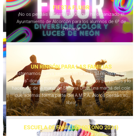
FIESTA FLUOR
¡No os perdáis la fiesta FLUOR que ha organizado el
Ayuntamiento de Alcorcón para los alumnos de 6º de
Primaria!
UN RINCÓN PARA LAS FAMILIAS
Estrenamos nueva sección en la web “El rincón de las
familias” donde podréis compartir vuestros proyectos y lo
hacemos de la mano de Susana Ortiz, una mamá del cole
que además forma parte del A.M.P.A. ¡No os perdáis su
libro!
ESCUELA DE FAMILIAS (OTOÑO 2024)
Queridas familias, Un curso más, el Ayuntamiento de