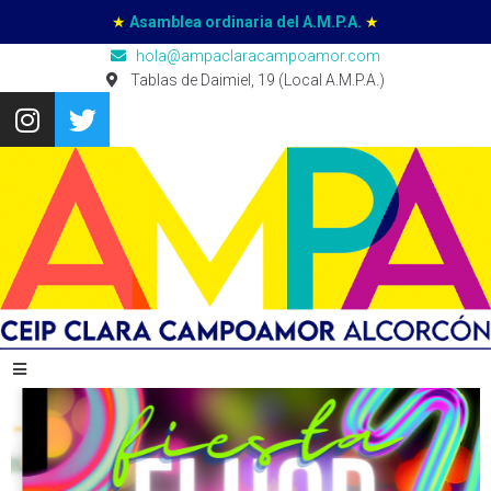
★
Asamblea ordinaria del A.M.P.A.
★
hola@ampaclaracampoamor.com
Tablas de Daimiel, 19 (Local A.M.P.A.)