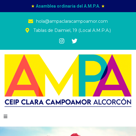
★
Asamblea ordinaria del A.M.P.A.
★
hola@ampaclaracampoamor.com
Tablas de Daimiel, 19 (Local A.M.P.A.)