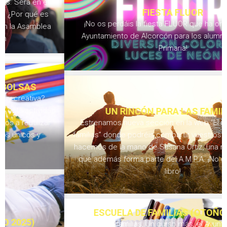
FIESTA FLUOR
¡No os perdáis la fiesta FLUOR que ha organizado el
Ayuntamiento de Alcorcón para los alumnos de 6º de
Primaria!
UN RINCÓN PARA LAS FAMILIAS
Estrenamos nueva sección en la web “El rincón de las
familias” donde podréis compartir vuestros proyectos y lo
hacemos de la mano de Susana Ortiz, una mamá del cole
que además forma parte del A.M.P.A. ¡No os perdáis su
libro!
ESCUELA DE FAMILIAS (OTOÑO 2024)
Queridas familias, Un curso más, el Ayuntamiento de