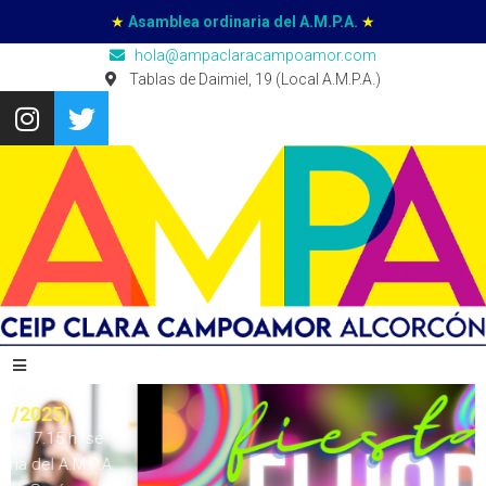
★
Asamblea ordinaria del A.M.P.A.
★
hola@ampaclaracampoamor.com
Tablas de Daimiel, 19 (Local A.M.P.A.)