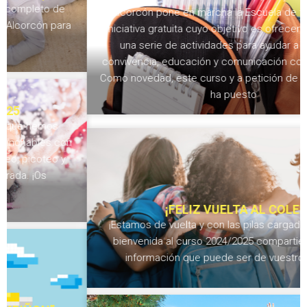
Alcorcón pone en marcha la Escuela de familias, una
iniciativa gratuita cuyo objetivo es ofrecer a las familias
una serie de actividades para ayudar a mejorar la
convivencia, educación y comunicación con los peques.
Como novedad, este curso y a petición de las familias, se
ha puesto
¡FELIZ VUELTA AL COLE!
¡Estamos de vuelta y con las pilas cargadas! Damos la
bienvenida al curso 2024/2025 compartiendo alguna
información que puede ser de vuestro interés.