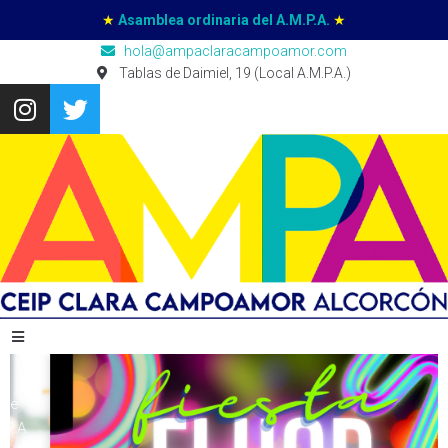
★
Asamblea ordinaria del A.M.P.A.
★
hola@ampaclaracampoamor.com
Tablas de Daimiel, 19 (Local A.M.P.A.)