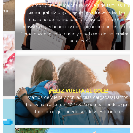
Alcorcón pone en marcha la Escuela de familias, una
iniciativa gratuita cuyo objetivo es ofrecer a las familias
una serie de actividades para ayudar a mejorar la
convivencia, educación y comunicación con los peques.
Como novedad, este curso y a petición de las familias, se
ha puesto
¡FELIZ VUELTA AL COLE!
¡Estamos de vuelta y con las pilas cargadas! Damos la
bienvenida al curso 2024/2025 compartiendo alguna
información que puede ser de vuestro interés.