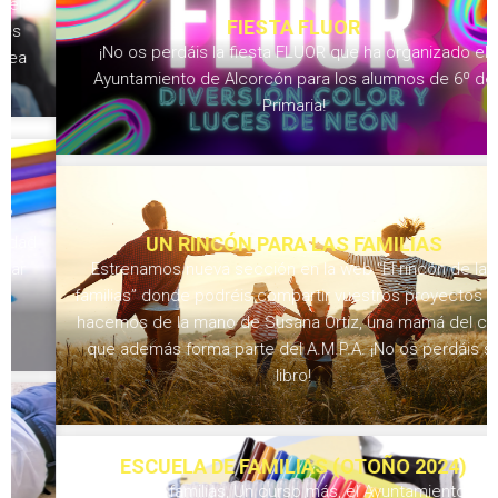
FIESTA FLUOR
¡No os perdáis la fiesta FLUOR que ha organizado el
Ayuntamiento de Alcorcón para los alumnos de 6º de
Primaria!
UN RINCÓN PARA LAS FAMILIAS
Estrenamos nueva sección en la web “El rincón de las
familias” donde podréis compartir vuestros proyectos y lo
hacemos de la mano de Susana Ortiz, una mamá del cole
que además forma parte del A.M.P.A. ¡No os perdáis su
libro!
ESCUELA DE FAMILIAS (OTOÑO 2024)
Queridas familias, Un curso más, el Ayuntamiento de