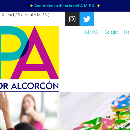
★
Asamblea ordinaria del A.M.P.A.
★
Daimiel, 19 (Local A.M.P.A.)
A.M.P.A.
Colegio
Ha