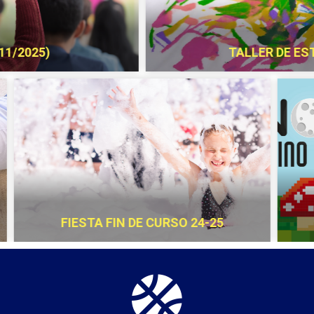
R
UN RINC
)
¡FELIZ VUELTA AL COLE!