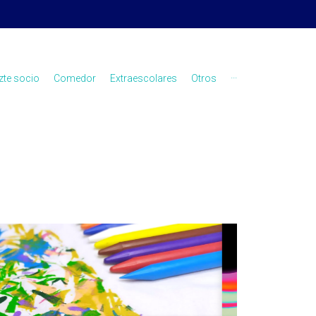
zte socio
Comedor
Extraescolares
Otros
···