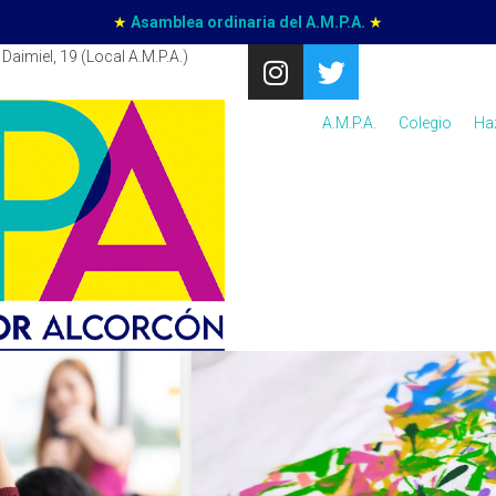
★
Asamblea ordinaria del A.M.P.A.
★
Daimiel, 19 (Local A.M.P.A.)
A.M.P.A.
Colegio
Ha