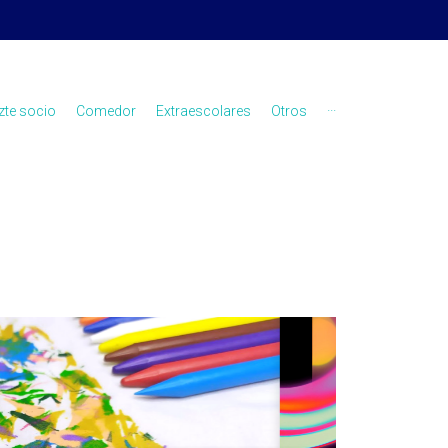
zte socio
Comedor
Extraescolares
Otros
···