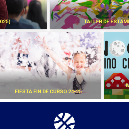
R
UN RINC
)
¡FELIZ VUELTA AL COLE!